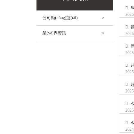
馬
2026
公司動(dòng)態(tài)
德
業(yè)界資訊
2026
新
2025
2025
2025
2025
2024