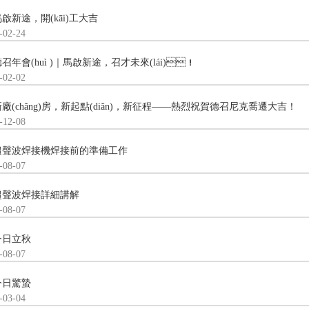
啟新途，開(kāi)工大吉
-02-24
召年會(huì )｜馬啟新途，召才未來(lái)！
-02-02
廠(chǎng)房，新起點(diǎn)，新征程——熱烈祝賀德召尼克喬遷大吉！
-12-08
超聲波焊接機焊接前的準備工作
-08-07
超聲波焊接詳細講解
-08-07
今日立秋
-08-07
今日驚蟄
-03-04