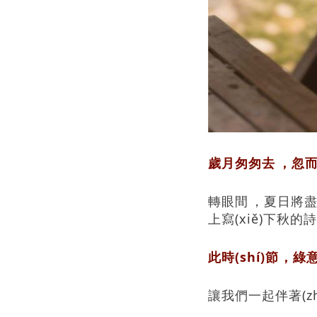
歲月匆匆去，忽
轉眼間，夏日將
上寫(xiě)下秋的詩(sh
此時(shí)節，綠意
讓我們一起伴著(zhù