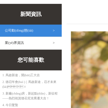
新聞資訊
公司動(dòng)態(tài)
業(yè)界資訊
您可能喜歡
1. 馬啟新途，開(kāi)工大吉
2. 德召年會(huì )｜馬啟新途，召才未來
(lái)！
3. 新廠(chǎng)房，新起點(diǎn)，新征程
——熱烈祝賀德召尼克喬遷大吉！
4. 今日驚蟄