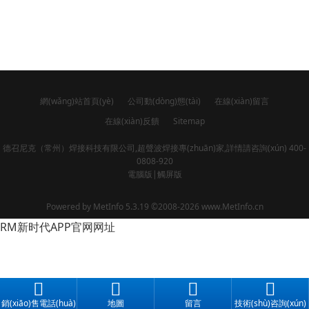
網(wǎng)站首頁(yè)
公司動(dòng)態(tài)
在線(xiàn)留言
在線(xiàn)反饋
Sitemap
德召尼克（常州）焊接科技有限公司,超聲波焊接專(zhuān)家,詳情請咨詢(xún) 400-
0808-920
電腦版
|
觸屏版
Powered by
MetInfo 5.3.19
©2008-2026
www.MetInfo.cn
RM新时代APP官网网址
銷(xiāo)售電話(huà)
地圖
留言
技術(shù)咨詢(xún)