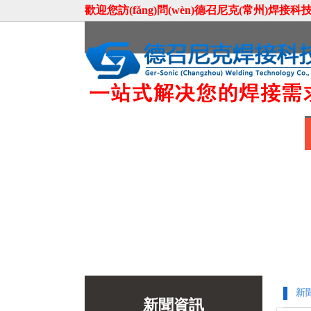
歡迎您訪(fǎng)問(wèn)德召尼克(常州)焊接科技有限
首頁(yè)
關(guān)于我們
聯(lián)系我們
新
新聞資訊