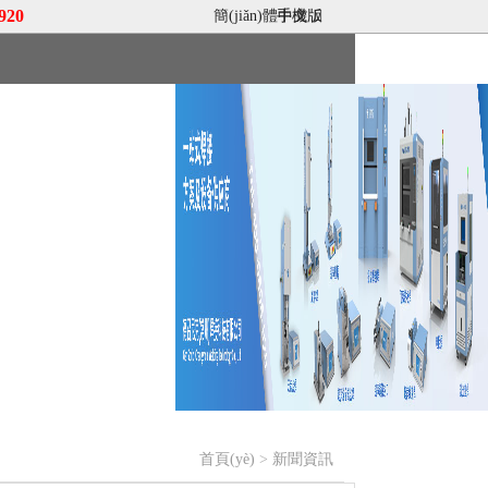
920
簡(jiǎn)體中文
手機版
|
招賢納士
首頁(yè)
>
新聞資訊