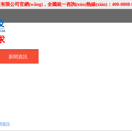
公司官網(wǎng)，全國統一咨詢(xún)熱線(xiàn)：400-0808-
產(chǎn)品展示
客戶(hù)案例
新聞資訊
聞資訊