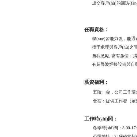
成交客戶(hù)的回訪(fǎ
任職資格：
學(xué)習能力強，能通過
擅于處理與客戶(hù)之間
自我激勵, 富有激情；溝
有超聲波焊接設備與自動(dòng
薪資福利：
五險一金，公司工作環(
食宿：提供工作餐（葷素搭配
工作時(shí)間：
冬季時(shí)間：8:00-1
公司地址：江蘇省常州市武進(