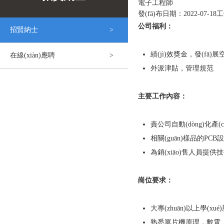
電子工程師
發(fā)布日期：2022-07-18
工
公司福利：
招賢納士
績(jì)效獎金，發(fā
在線(xiàn)應聘
外派津貼，管理規范
主要工作內容：
責公司自動(dòng)化產(
相關(guān)樣品的
PCB設
為銷(xiāo)售人員提供技術(s
崗位要求：
大專(zhuān)以上學(xué)歷
熟悉單片機原理，數電