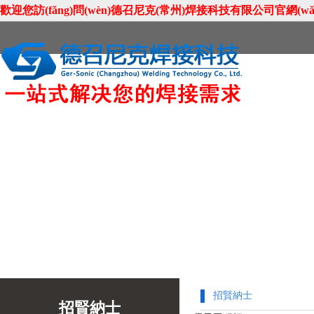
歡迎您訪(fǎng)問(wèn)德召尼克(常州)焊接科技有限公司官網(wǎng)
首頁(yè)
關(guān)于我們
新聞資訊
聯(lián)系我們
招賢納士
招賢納士