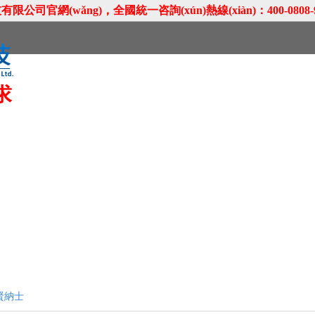
公司官網(wǎng)，全國統一咨詢(xún)熱線(xiàn)：400-0808-
新聞資訊
產(chǎn)品展示
客戶(hù)案例
賢納士