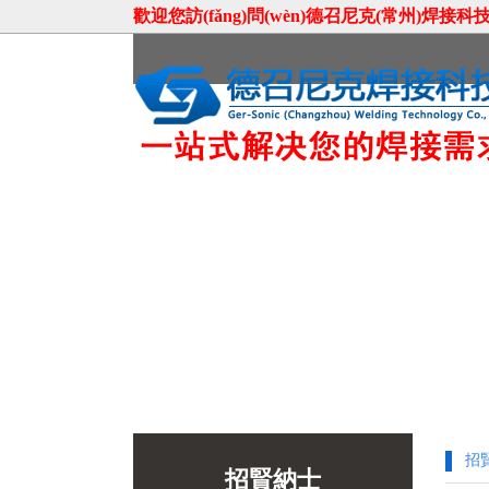
歡迎您訪(fǎng)問(wèn)德召尼克(常州)焊接科技有限
首頁(yè)
關(guān)于我們
聯(lián)系我們
招
招賢納士