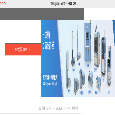
920
簡(jiǎn)體中文
手機版
|
招賢納士
首頁(yè)
> 在線(xiàn)應聘