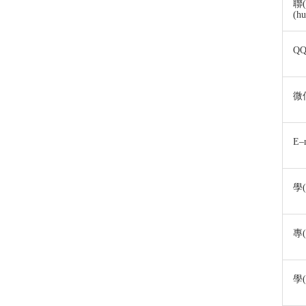
聯(
(hu
Q
微
E–
學(
專(
學(