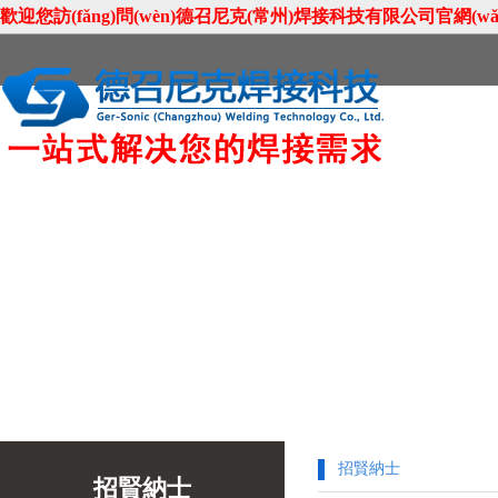
歡迎您訪(fǎng)問(wèn)德召尼克(常州)焊接科技有限公司官網(wǎng)
首頁(yè)
關(guān)于我們
新聞資訊
聯(lián)系我們
招賢納士
招賢納士