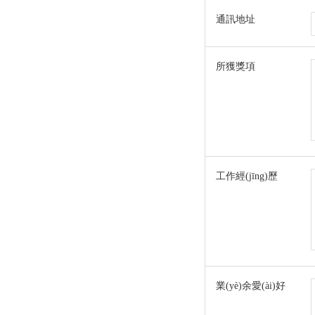
通訊地址
所獲獎項
工作經(jīng)歷
業(yè)余愛(ài)好