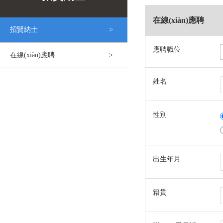
在線(xiàn)應聘
招賢納士
應聘職位
在線(xiàn)應聘
姓名
性別
出生年月
籍貫