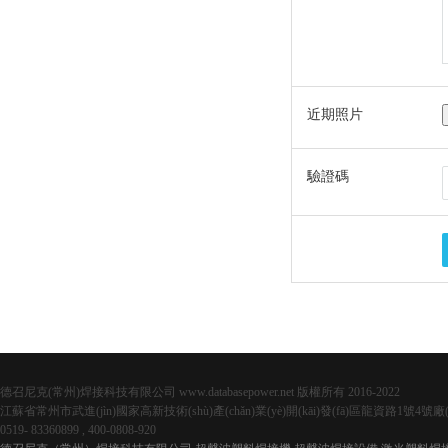
近期照片
驗證碼
德召尼克(常州)焊接科技有限公司 www.databasepower.net 版權所有 2016-2022
江蘇省常州市武進(jìn)國家高新技術(shù)產(chǎn)業(yè)開(kāi)發(fā)區龍資路1號4號廠(c
0519- 83360899 , 400-0808-920