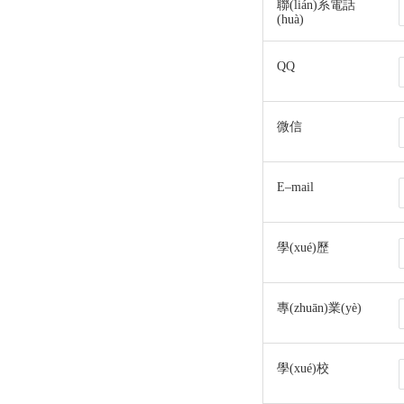
聯(lián)系電話
(huà)
QQ
微信
E–mail
學(xué)歷
專(zhuān)業(yè)
學(xué)校